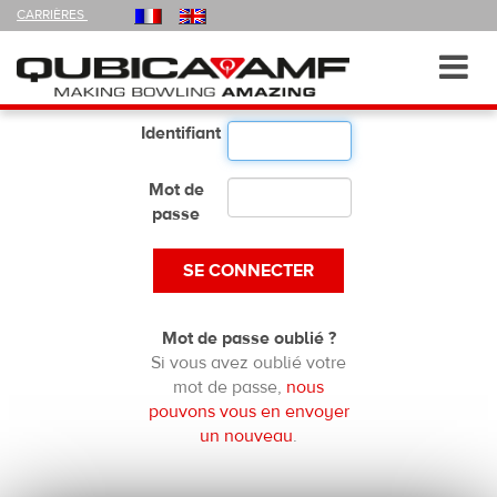
FOLLOW
CARRIÈRES
US
ON
Navigation
Toggl
navig
Identifiant
Mot de
passe
Mot de passe oublié ?
Si vous avez oublié votre
mot de passe,
nous
pouvons vous en envoyer
un nouveau
.