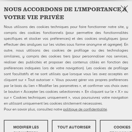
NOUS ACCORDONS DE L'IMPORTANCE À
VOTRE VIE PRIVÉE
Facebook
Follow Us on
Nous utilisons des cookies techniques pour faire fonctionner notre site, y
compris des cookies fonctionnels (pour permettre des fonctionnalités
QubicaAMF Canada inc
U.S. Headquarters
spécifiques et stocker vos préférences) et des cookies analytiques (pour
100-1025 avenue Godin
QubicaAMF Worldwide LLC
effectuer des analyses sur les visites sous forme anonyme et agrégée). En
Québec, QC
8100 AMF Drive
outre, nous utilisons des cookies de profilage ou des technologies
Canada G1M 2X5
Mechanicsville, VA 23111-USA
Tél: 418-650-2425
Ph. (804) 569-1000
similaires, y compris des cookies tiers (pour personnaliser nos services,
Sans Frais 866-650-2425
866-460-QAMF (7263)
réaliser des publicités et proposer des contenus ciblés en fonction des
Fax (804) 559-8650
préférences indiquées lors de votre navigation). Les cookies de profilage
sont facultatifs et ne sont utilisés que lorsque vous les avez acceptés en
QubicaAMF Produits
Contact
cliquant sur « Tout autoriser ». Vous pouvez gérer vos propres préférences
Mendes
Formulaires FDS
par le biais du lien « Modifier les paramètres », et confirmer vos choix avec
Entreprise
Privacy Policy
eShop
Cookie Policy
le bouton « Accepter les cookies sélectionnés ». En cliquant sur le « X » ou
Cookie Settings
sur « Cookies techniques uniquement », vous poursuivrez votre navigation
Rapports De Dénonciation
en utilisant uniquement les cookies strictement nécessaires.
Portail Client
Pour en savoir plus, consultez notre
politique de confidentialité
.
MODIFIER LES
TOUT AUTORISER
COOKIES