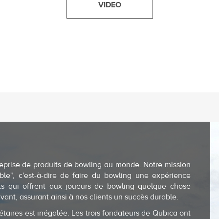
VIDEO
eprise de produits de bowling au monde. Notre mission
ble", c'est-à-dire de faire du bowling une expérience
its qui offrent aux joueurs de bowling quelque chose
vant, assurant ainsi à nos clients un succès durable.
étaires est inégalée. Les trois fondateurs de Qubica ont