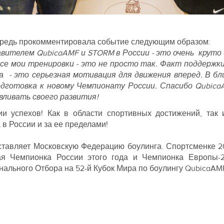
ередь прокомментировала событие следующим образом:
ителем QubicaAMF и STORM в России - это очень круто и
все мои тренировки - это не просто так. Факт поддержк
га - это серьезная мотивация для движения вперед. В бл
одготовка к новому Чемпионату России. Спасибо Qubica
вливать своего развития!
и успехов! Как в области спортивных достижений, та
 в России и за ее пределами!
тавляет Московскую Федерацию боулинга. Спортсменке 20
ная Чемпионка России этого года и Чемпионка Европы-2
ального Отбора на 52-й Кубок Мира по боулингу QubicaAMF