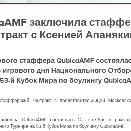
caAMF заключила стаффе
тракт с Ксенией Апаняк
вого стаффера QubicaAMF состоялас
о игрового дня Национального Отбор
 53-й Кубок Мира по боулингу Qubica
стафферский контракт с представительницей Московск
таффера QubicaAMF состоялась 14 сентября в рамках
ого Турнира на 53-й Кубок Мира по боулингу QubicaAMF.