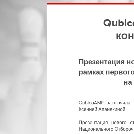
Qubi
кон
Презентация но
рамках первог
на
QubicaAMF заключила 
Ксенией Апанякиной
Презентация нового с
Национального Отборочн