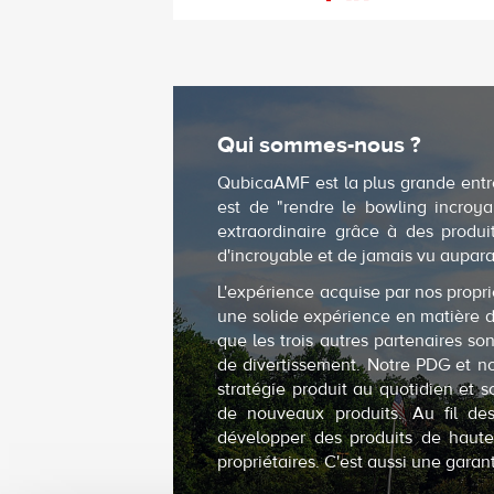
Qui sommes-nous ?
QubicaAMF est la plus grande entr
est de "rendre le bowling incroya
extraordinaire grâce à des produ
d'incroyable et de jamais vu aupara
L'expérience acquise par nos propri
une solide expérience en matière d
que les trois autres partenaires s
de divertissement. Notre PDG et not
stratégie produit au quotidien et
de nouveaux produits. Au fil des
développer des produits de haute
propriétaires. C'est aussi une garant