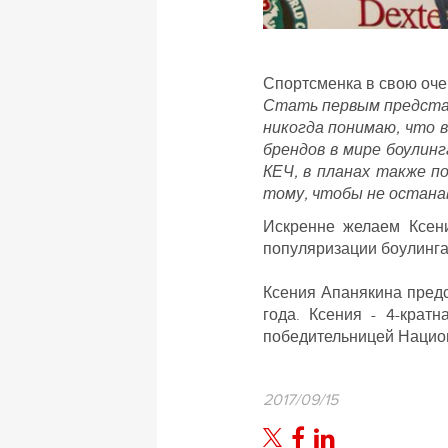
Спортсменка в свою оч
Стать первым представ
никогда понимаю, что 
брендов в мире боулин
КЕЧ, в планах также п
тому, чтобы не остана
Искренне желаем Ксени
популяризации боулинга
Ксения Апанякина предс
года. Ксения - 4-крат
победительницей Национ
2017/09/15