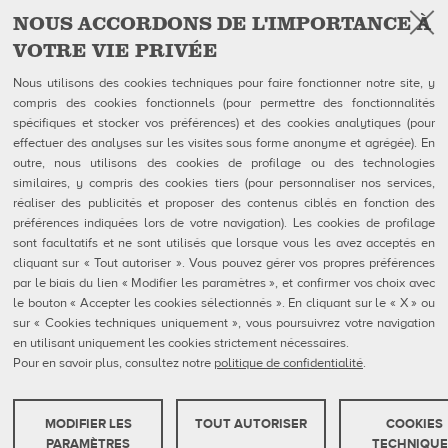
NOUS ACCORDONS DE L'IMPORTANCE À
VOTRE VIE PRIVÉE
Facebook
Follow Us on
Nous utilisons des cookies techniques pour faire fonctionner notre site, y
compris des cookies fonctionnels (pour permettre des fonctionnalités
QubicaAMF Canada inc
U.S. Headquarters
spécifiques et stocker vos préférences) et des cookies analytiques (pour
100-1025 avenue Godin
QubicaAMF Worldwide LLC
effectuer des analyses sur les visites sous forme anonyme et agrégée). En
Québec, QC
8100 AMF Drive
outre, nous utilisons des cookies de profilage ou des technologies
Canada G1M 2X5
Mechanicsville, VA 23111-USA
Tél: 418-650-2425
Ph. (804) 569-1000
similaires, y compris des cookies tiers (pour personnaliser nos services,
Sans Frais 866-650-2425
866-460-QAMF (7263)
réaliser des publicités et proposer des contenus ciblés en fonction des
Fax (804) 559-8650
préférences indiquées lors de votre navigation). Les cookies de profilage
sont facultatifs et ne sont utilisés que lorsque vous les avez acceptés en
QubicaAMF Produits
Contact
cliquant sur « Tout autoriser ». Vous pouvez gérer vos propres préférences
Mendes
Formulaires FDS
par le biais du lien « Modifier les paramètres », et confirmer vos choix avec
Entreprise
Privacy Policy
eShop
Cookie Policy
le bouton « Accepter les cookies sélectionnés ». En cliquant sur le « X » ou
Cookie Settings
sur « Cookies techniques uniquement », vous poursuivrez votre navigation
Rapports De Dénonciation
en utilisant uniquement les cookies strictement nécessaires.
Portail Client
Pour en savoir plus, consultez notre
politique de confidentialité
.
MODIFIER LES
TOUT AUTORISER
COOKIES
QubicaAMF Europe spa - Via della Croce Coperta, 15 40128 Bologna, Italy - VAT
COOKIES TECHNIQUES
PARAMÈTRES
TECHNIQUE