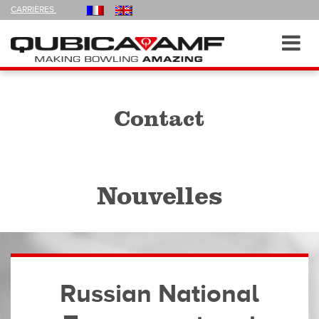
FOLLOW
CARRIÈRES
US
ON
Navigation
Toggl
navig
Contact
Nouvelles
Russian National