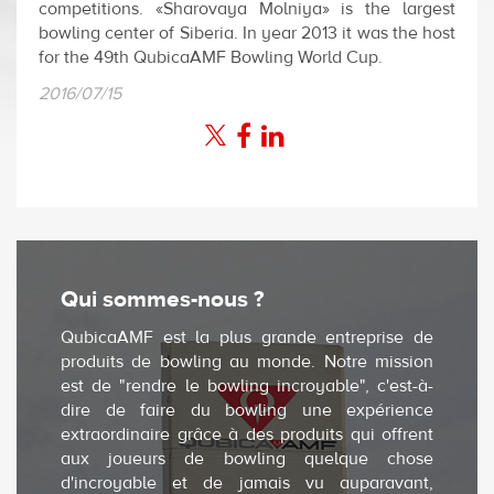
competitions. «Sharovaya Molniya» is the largest
bowling center of Siberia. In year 2013 it was the host
for the 49th QubicaAMF Bowling World Cup.
2016/07/15
Qui sommes-nous ?
QubicaAMF est la plus grande entreprise de
produits de bowling au monde. Notre mission
est de "rendre le bowling incroyable", c'est-à-
dire de faire du bowling une expérience
extraordinaire grâce à des produits qui offrent
aux joueurs de bowling quelque chose
d'incroyable et de jamais vu auparavant,