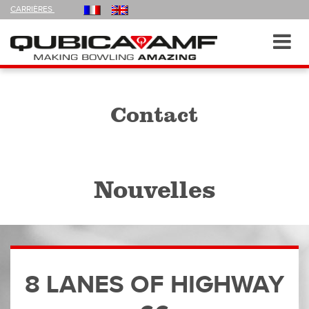
FOLLOW
CARRIÈRES
US
ON
Navigation
Toggl
navig
Contact
Nouvelles
8 LANES OF HIGHWAY