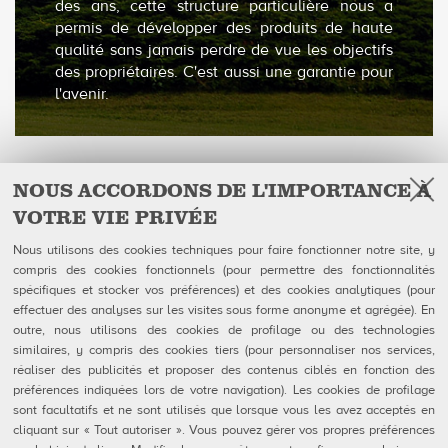
des ans, cette structure particulière nous a
permis de développer des produits de haute
qualité sans jamais perdre de vue les objectifs
des propriétaires. C'est aussi une garantie pour
l'avenir.
NOUS ACCORDONS DE L'IMPORTANCE À
VOTRE VIE PRIVÉE
Facebook
Follow Us on
Nous utilisons des cookies techniques pour faire fonctionner notre site, y
compris des cookies fonctionnels (pour permettre des fonctionnalités
QubicaAMF Canada inc
U.S. Headquarters
spécifiques et stocker vos préférences) et des cookies analytiques (pour
100-1025 avenue Godin
QubicaAMF Worldwide LLC
effectuer des analyses sur les visites sous forme anonyme et agrégée). En
Québec, QC
8100 AMF Drive
outre, nous utilisons des cookies de profilage ou des technologies
Canada G1M 2X5
Mechanicsville, VA 23111-USA
Tél: 418-650-2425
Ph. (804) 569-1000
similaires, y compris des cookies tiers (pour personnaliser nos services,
Sans Frais 866-650-2425
866-460-QAMF (7263)
réaliser des publicités et proposer des contenus ciblés en fonction des
Fax (804) 559-8650
préférences indiquées lors de votre navigation). Les cookies de profilage
sont facultatifs et ne sont utilisés que lorsque vous les avez acceptés en
QubicaAMF Produits
Contact
cliquant sur « Tout autoriser ». Vous pouvez gérer vos propres préférences
Mendes
Formulaires FDS