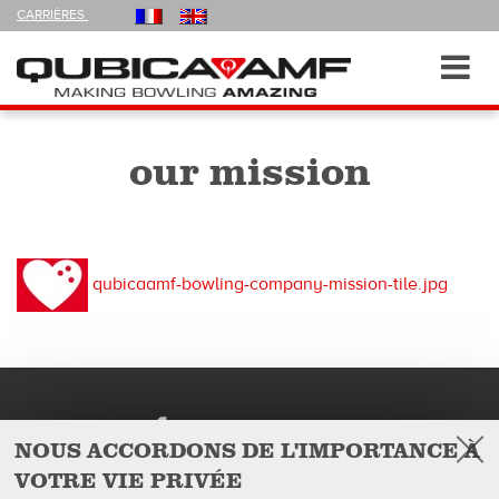
FOLLOW
CARRIÈRES
US
ON
Navigation
Toggl
navig
our mission
qubicaamf-bowling-company-mission-tile.jpg
Facebook
Follow Us on
NOUS ACCORDONS DE L'IMPORTANCE À
VOTRE VIE PRIVÉE
QubicaAMF Canada inc
U.S. Headquarters