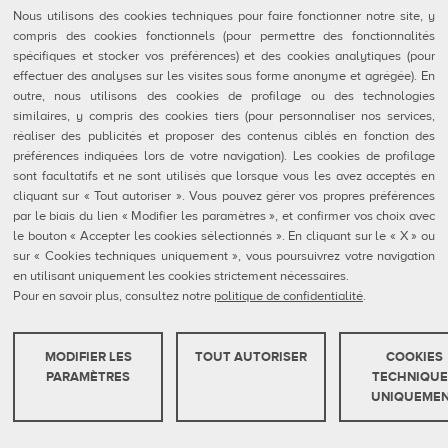
100-1025 avenue Godin
QubicaAMF Worldwide LLC
Nous utilisons des cookies techniques pour faire fonctionner notre site, y
Québec, QC
8100 AMF Drive
compris des cookies fonctionnels (pour permettre des fonctionnalités
Canada G1M 2X5
Mechanicsville, VA 23111-USA
spécifiques et stocker vos préférences) et des cookies analytiques (pour
Tél: 418-650-2425
Ph. (804) 569-1000
effectuer des analyses sur les visites sous forme anonyme et agrégée). En
Sans Frais 866-650-2425
866-460-QAMF (7263)
outre, nous utilisons des cookies de profilage ou des technologies
Fax (804) 559-8650
similaires, y compris des cookies tiers (pour personnaliser nos services,
QubicaAMF Produits
Contact
réaliser des publicités et proposer des contenus ciblés en fonction des
Mendes
Formulaires FDS
préférences indiquées lors de votre navigation). Les cookies de profilage
Entreprise
Privacy Policy
sont facultatifs et ne sont utilisés que lorsque vous les avez acceptés en
eShop
Cookie Policy
cliquant sur « Tout autoriser ». Vous pouvez gérer vos propres préférences
Cookie Settings
par le biais du lien « Modifier les paramètres », et confirmer vos choix avec
Rapports De Dénonciation
le bouton « Accepter les cookies sélectionnés ». En cliquant sur le « X » ou
Portail Client
sur « Cookies techniques uniquement », vous poursuivrez votre navigation
en utilisant uniquement les cookies strictement nécessaires.
Pour en savoir plus, consultez notre
politique de confidentialité
.
QubicaAMF Europe spa - Via della Croce Coperta, 15 40128 Bologna, Italy - VAT
IT04320910377
MODIFIER LES
TOUT AUTORISER
COOKIES
Copyright © 2026 Qubica Holdings s.r.l. All rights reserved.
COOKIES TECHNIQUES
PARAMÈTRES
TECHNIQUE
UNIQUEME
Ces cookies sont strictement nécessaires pour que le site web fonctionne ou
pour que vous puissiez utiliser les services demandés.