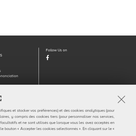
Follow Us on
DS
Facebook
s
énonciation
E
910377
ifiques et stocker vos préférences) et des cookies analytiques (pour
aires, y compris des cookies tiers (pour personnaliser nos services,
 facultatifs et ne sont utilisés que lorsque vous les avez acceptés en
 le bouton « Accepter les cookies sélectionnés ». En cliquant sur le «