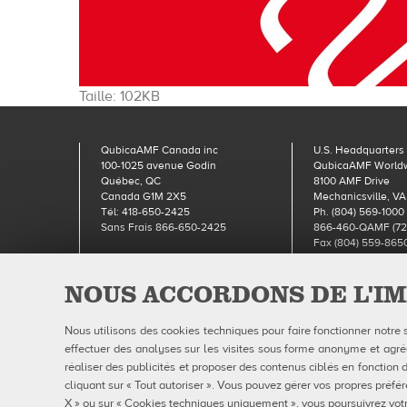
Cliquez
Taille: 102KB
pour
voir
QubicaAMF Canada inc
U.S. Headquarters
l'image
100-1025 avenue Godin
QubicaAMF World
dans
Québec, QC
8100 AMF Drive
sa
Canada G1M 2X5
Mechanicsville, VA
Tél: 418-650-2425
Ph. (804) 569-1000
taille
Sans Frais 866-650-2425
866-460-QAMF (72
originale…
Fax (804) 559-865
NOUS ACCORDONS DE L'IM
Qubic
Nous utilisons des cookies techniques pour faire fonctionner notre 
effectuer des analyses sur les visites sous forme anonyme et agrégé
réaliser des publicités et proposer des contenus ciblés en fonction d
cliquant sur « Tout autoriser ». Vous pouvez gérer vos propres préfér
X » ou sur « Cookies techniques uniquement », vous poursuivrez votr