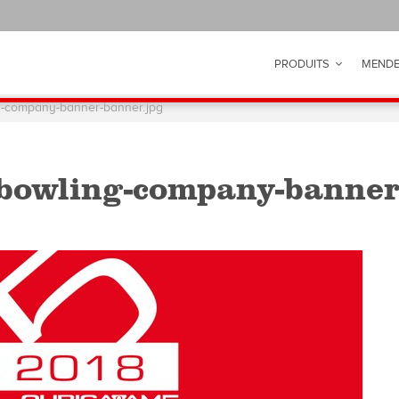
PRODUITS
MEND
g-company-banner-banner.jpg
bowling-company-banner