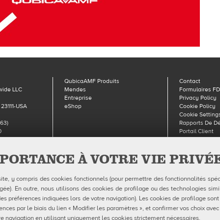
QubicaAMF Produits
Contact
wide LLC
Mendes
Formulaires F
Entreprise
Privacy Policy
 23111-USA
eShop
Cookie Policy
Cookie Setting
63)
Rapports De D
0
Portail Client
PORTANCE À VOTRE VIE PRIVÉ
aAMF Europe spa - Via della Croce Coperta, 15 40128 Bologna, Italy - VAT IT04320
Copyright © 2026 Qubica Holdings s.r.l. All rights reserved.
site, y compris des cookies fonctionnels (pour permettre des fonctionnalités spéc
e). En outre, nous utilisons des cookies de profilage ou des technologies simil
es préférences indiquées lors de votre navigation). Les cookies de profilage sont
ences par le biais du lien « Modifier les paramètres », et confirmer vos choix avec
e navigation en utilisant uniquement les cookies strictement nécessaires.