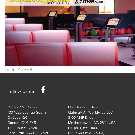
Cliquez
Taille: 426KB
pour
voir
Facebook
l'image
Follow Us on
dans
sa
QubicaAMF Canada inc
U.S. Headquarters
taille
100-1025 avenue Godin
QubicaAMF Worldwide LLC
originale…
Québec, QC
8100 AMF Drive
Canada G1M 2X5
Mechanicsville, VA 23111-USA
Tél: 418-650-2425
Ph. (804) 569-1000
Sans Frais 866-650-2425
866-460-QAMF (7263)