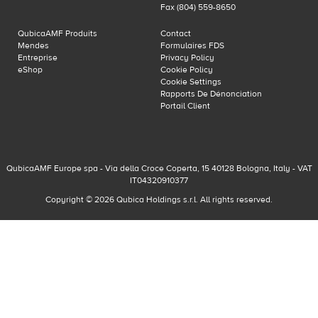
Fax (804) 559-8650
QubicaAMF Produits
Contact
Mendes
Formulaires FDS
Entreprise
Privacy Policy
eShop
Cookie Policy
Cookie Settings
Rapports De Dénonciation
Portail Client
QubicaAMF Europe spa - Via della Croce Coperta, 15 40128 Bologna, Italy - VAT
IT04320910377
Copyright © 2026 Qubica Holdings s.r.l. All rights reserved.