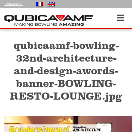
FOLLOW
CARRIÈRES
US
ON
Navigation
Toggl
navig
qubicaamf-bowling-
32nd-architecture-
and-design-awords-
banner-BOWLING-
RESTO-LOUNGE.jpg