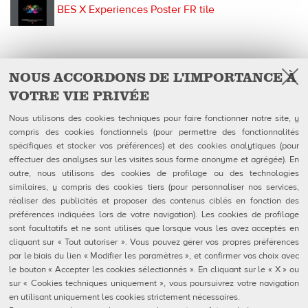
BES X Experiences Poster FR tile
NOUS ACCORDONS DE L'IMPORTANCE À
VOTRE VIE PRIVÉE
Facebook
Follow Us on
Nous utilisons des cookies techniques pour faire fonctionner notre site, y
compris des cookies fonctionnels (pour permettre des fonctionnalités
QubicaAMF Canada inc
U.S. Headquarters
spécifiques et stocker vos préférences) et des cookies analytiques (pour
100-1025 avenue Godin
QubicaAMF Worldwide LLC
effectuer des analyses sur les visites sous forme anonyme et agrégée). En
Québec, QC
8100 AMF Drive
outre, nous utilisons des cookies de profilage ou des technologies
Canada G1M 2X5
Mechanicsville, VA 23111-USA
Tél: 418-650-2425
Ph. (804) 569-1000
similaires, y compris des cookies tiers (pour personnaliser nos services,
Sans Frais 866-650-2425
866-460-QAMF (7263)
réaliser des publicités et proposer des contenus ciblés en fonction des
Fax (804) 559-8650
préférences indiquées lors de votre navigation). Les cookies de profilage
sont facultatifs et ne sont utilisés que lorsque vous les avez acceptés en
QubicaAMF Produits
Contact
cliquant sur « Tout autoriser ». Vous pouvez gérer vos propres préférences
Mendes
Formulaires FDS
par le biais du lien « Modifier les paramètres », et confirmer vos choix avec
Entreprise
Privacy Policy
le bouton « Accepter les cookies sélectionnés ». En cliquant sur le « X » ou
eShop
Cookie Policy
Cookie Settings
sur « Cookies techniques uniquement », vous poursuivrez votre navigation
Rapports De Dénonciation
en utilisant uniquement les cookies strictement nécessaires.
Portail Client