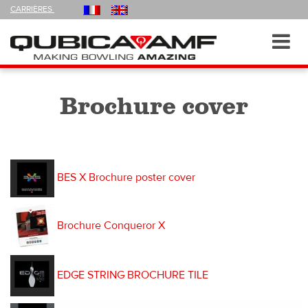
FOLLOW
CARRIÈRES
US
ON
Navigation
Toggl
navig
Brochure cover
BES X Brochure poster cover
Brochure Conqueror X
EDGE STRING BROCHURE TILE