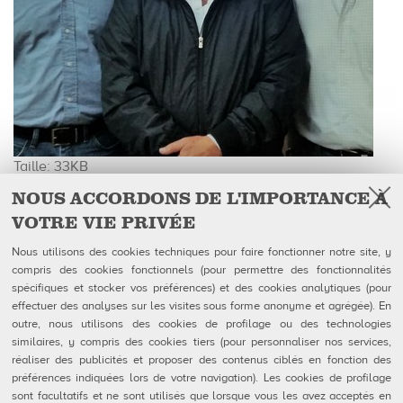
Cliquez
Taille: 33KB
pour
NOUS ACCORDONS DE L'IMPORTANCE À
voir
VOTRE VIE PRIVÉE
Facebook
l'image
Follow Us on
dans
Nous utilisons des cookies techniques pour faire fonctionner notre site, y
sa
compris des cookies fonctionnels (pour permettre des fonctionnalités
QubicaAMF Canada inc
U.S. Headquarters
taille
spécifiques et stocker vos préférences) et des cookies analytiques (pour
100-1025 avenue Godin
QubicaAMF Worldwide LLC
originale…
effectuer des analyses sur les visites sous forme anonyme et agrégée). En
Québec, QC
8100 AMF Drive
outre, nous utilisons des cookies de profilage ou des technologies
Canada G1M 2X5
Mechanicsville, VA 23111-USA
Tél: 418-650-2425
Ph. (804) 569-1000
similaires, y compris des cookies tiers (pour personnaliser nos services,
Sans Frais 866-650-2425
866-460-QAMF (7263)
réaliser des publicités et proposer des contenus ciblés en fonction des
Fax (804) 559-8650
préférences indiquées lors de votre navigation). Les cookies de profilage
sont facultatifs et ne sont utilisés que lorsque vous les avez acceptés en