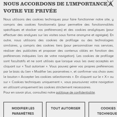
NOUS ACCORDONS DE L'IMPORTANCE À
VOTRE VIE PRIVÉE
Facebook
Follow Us on
Nous utilisons des cookies techniques pour faire fonctionner notre site, y
compris des cookies fonctionnels (pour permettre des fonctionnalités
QubicaAMF Canada inc
U.S. Headquarters
spécifiques et stocker vos préférences) et des cookies analytiques (pour
100-1025 avenue Godin
QubicaAMF Worldwide LLC
effectuer des analyses sur les visites sous forme anonyme et agrégée). En
Québec, QC
8100 AMF Drive
outre, nous utilisons des cookies de profilage ou des technologies
Canada G1M 2X5
Mechanicsville, VA 23111-USA
Tél: 418-650-2425
Ph. (804) 569-1000
similaires, y compris des cookies tiers (pour personnaliser nos services,
Sans Frais 866-650-2425
866-460-QAMF (7263)
réaliser des publicités et proposer des contenus ciblés en fonction des
Fax (804) 559-8650
préférences indiquées lors de votre navigation). Les cookies de profilage
sont facultatifs et ne sont utilisés que lorsque vous les avez acceptés en
QubicaAMF Produits
Contact
cliquant sur « Tout autoriser ». Vous pouvez gérer vos propres préférences
Mendes
Formulaires FDS
par le biais du lien « Modifier les paramètres », et confirmer vos choix avec
Entreprise
Privacy Policy
eShop
Cookie Policy
le bouton « Accepter les cookies sélectionnés ». En cliquant sur le « X » ou
Cookie Settings
sur « Cookies techniques uniquement », vous poursuivrez votre navigation
Rapports De Dénonciation
en utilisant uniquement les cookies strictement nécessaires.
Portail Client
Pour en savoir plus, consultez notre
politique de confidentialité
.
MODIFIER LES
TOUT AUTORISER
COOKIES
QubicaAMF Europe spa - Via della Croce Coperta, 15 40128 Bologna, Italy - VAT
COOKIES TECHNIQUES
PARAMÈTRES
TECHNIQUE