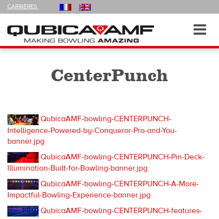
FOLLOW
CARRIÈRES
US
ON
Navigation
Toggl
navig
CenterPunch
QubicaAMF-bowling-CENTERPUNCH-
Intelligence-Powered-by-Conqueror-Pro-and-You-
banner.jpg
QubicaAMF-bowling-CENTERPUNCH-Pin-Deck-
Illumination-Built-for-Bowling-banner.jpg
QubicaAMF-bowling-CENTERPUNCH-A-More-
Impactful-Bowling-Experience-banner.jpg
QubicaAMF-bowling-CENTERPUNCH-features-