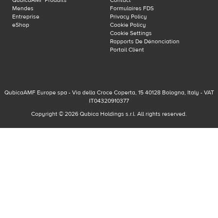
QubicaAMF Produits
Contact
Mendes
Formulaires FDS
Entreprise
Privacy Policy
eShop
Cookie Policy
Cookie Settings
Rapports De Dénonciation
Portail Client
QubicaAMF Europe spa - Via della Croce Coperta, 15 40128 Bologna, Italy - VAT
IT04320910377
Copyright © 2026 Qubica Holdings s.r.l. All rights reserved.