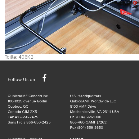
Cliquez
Taille: 406KB
pour
voir
Facebook
l'image
Follow Us on
dans
sa
QubicaAMF Canada inc
U.S. Headquarters
taille
100-1025 avenue Godin
QubicaAMF Worldwide LLC
originale…
Québec, QC
8100 AMF Drive
Canada G1M 2X5
Mechanicsville, VA 23111-USA
Tél: 418-650-2425
Ph. (804) 569-1000
Sans Frais 866-650-2425
866-460-QAMF (7263)
Fax (804) 559-8650