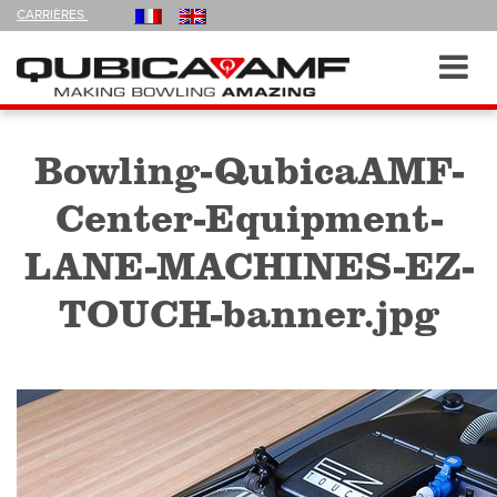
FOLLOW
CARRIÈRES
US
ON
Navigation
Toggl
navig
Bowling-QubicaAMF-
Center-Equipment-
LANE-MACHINES-EZ-
TOUCH-banner.jpg