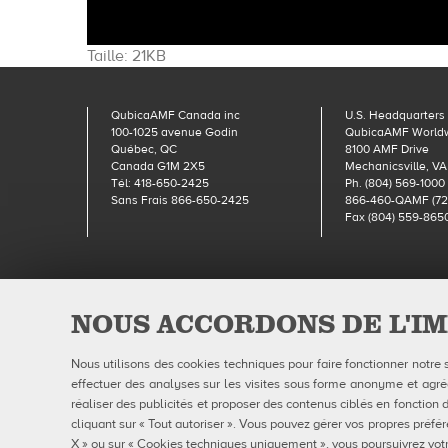
Cliquez
Taille: 21KB
pour
voir
QubicaAMF Canada inc
U.S. Headquarters
l'image
100-1025 avenue Godin
QubicaAMF World
dans
Québec, QC
8100 AMF Drive
sa
Canada G1M 2X5
Mechanicsville, VA
Tél: 418-650-2425
Ph. (804) 569-1000
taille
Sans Frais 866-650-2425
866-460-QAMF (72
originale…
Fax (804) 559-865
Qubic
NOUS ACCORDONS DE L'IM
Nous utilisons des cookies techniques pour faire fonctionner notre 
effectuer des analyses sur les visites sous forme anonyme et agrégé
réaliser des publicités et proposer des contenus ciblés en fonction d
cliquant sur « Tout autoriser ». Vous pouvez gérer vos propres préfér
X » ou sur « Cookies techniques uniquement », vous poursuivrez votr