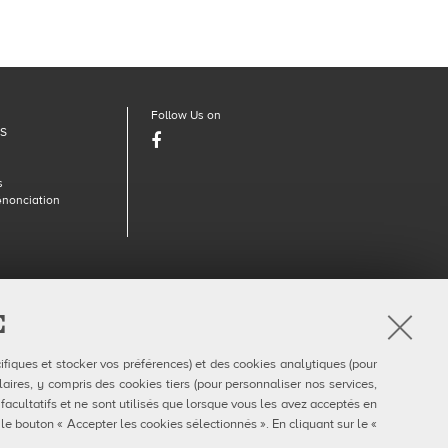
Follow Us on
DS
Facebook
s
énonciation
910377
E
ifiques et stocker vos préférences) et des cookies analytiques (pour
aires, y compris des cookies tiers (pour personnaliser nos services,
 facultatifs et ne sont utilisés que lorsque vous les avez acceptés en
 le bouton « Accepter les cookies sélectionnés ». En cliquant sur le «