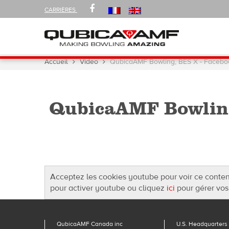
FOLLOW
FACEBOOK
CARRIÈRES
US
ON
Navigation
Vous
Accueil
Video
QubicaAMF Bowling, BES X - Facebo
êtes
ici :
QubicaAMF Bowling
Acceptez les cookies youtube pour voir ce conte
pour activer youtube ou cliquez
ici
pour gérer vos
QubicaAMF Canada inc
U.S. Headquarters