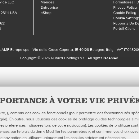
wide LLC
Mendes
Formulaires F
Entreprise
Privacy Policy
 23111-USA
eShop
Cookie Policy
Cookie Setting
63)
Rapports De D
0
Portail Client
aAMF Europe spa - Via della Croce Coperta, 15 40128 Bologna, Italy - VAT IT04320
Copyright © 2026 Qubica Holdings s.r.l. All rights reserved.
PORTANCE À VOTRE VIE PRIVÉ
site, y compris des cookies fonctionnels (pour permettre des fonctionnalités spéc
e). En outre, nous utilisons des cookies de profilage ou des technologies simil
es préférences indiquées lors de votre navigation). Les cookies de profilage sont
ences par le biais du lien « Modifier les paramètres », et confirmer vos choix avec
e navigation en utilisant uniquement les cookies strictement nécessaires.