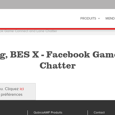
PRODUITS
MEND
ok Game Connect and Lane Chatter
, BES X - Facebook Gam
Chatter
nu. Cliquez
ici
 préférences
QubicaAMF Produits
Contact