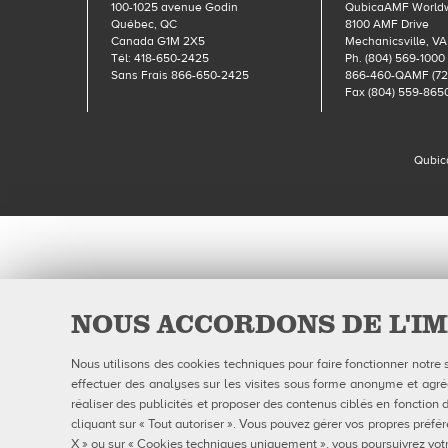
100-1025 avenue Godin
QubicaAMF World
Québec, QC
8100 AMF Drive
Canada G1M 2X5
Mechanicsville, VA
Tél: 418-650-2425
Ph. (804) 569-1000
Sans Frais 866-650-2425
866-460-QAMF (72
Fax (804) 559-865
Qubic
NOUS ACCORDONS DE L'IM
Nous utilisons des cookies techniques pour faire fonctionner notre 
effectuer des analyses sur les visites sous forme anonyme et agrégé
réaliser des publicités et proposer des contenus ciblés en fonction d
cliquant sur « Tout autoriser ». Vous pouvez gérer vos propres préfér
X » ou sur « Cookies techniques uniquement », vous poursuivrez votr