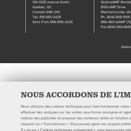
100-1025 avenue Godin
QubicaAMF World
Québec, QC
8100 AMF Drive
Canada G1M 2X5
Mechanicsville, VA
Tél: 418-650-2425
Ph. (804) 569-1000
Sans Frais 866-650-2425
866-460-QAMF (72
Fax (804) 559-865
Qubic
NOUS ACCORDONS DE L'IM
Nous utilisons des cookies techniques pour faire fonctionner notre 
effectuer des analyses sur les visites sous forme anonyme et agrégé
réaliser des publicités et proposer des contenus ciblés en fonction d
cliquant sur « Tout autoriser ». Vous pouvez gérer vos propres préfér
X » ou sur « Cookies techniques uniquement », vous poursuivrez votr