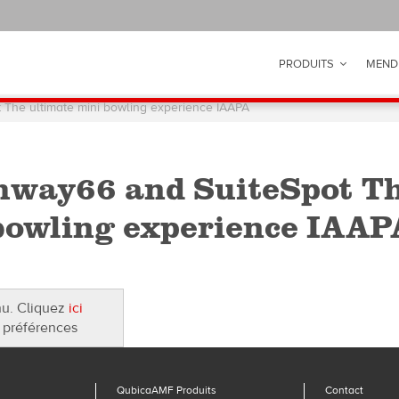
PRODUITS
MEND
The ultimate mini bowling experience IAAPA
way66 and SuiteSpot Th
bowling experience IAAP
nu. Cliquez
ici
 préférences
QubicaAMF Produits
Contact