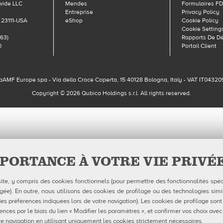
wide LLC
Mendes
Formulaires F
Entreprise
Privacy Policy
 23111-USA
eShop
Cookie Policy
Cookie Setting
63)
Rapports De D
0
Portail Client
aAMF Europe spa - Via della Croce Coperta, 15 40128 Bologna, Italy - VAT IT04320
Copyright © 2026 Qubica Holdings s.r.l. All rights reserved.
PORTANCE À VOTRE VIE PRIVÉ
site, y compris des cookies fonctionnels (pour permettre des fonctionnalités spéc
e). En outre, nous utilisons des cookies de profilage ou des technologies simil
es préférences indiquées lors de votre navigation). Les cookies de profilage sont
ences par le biais du lien « Modifier les paramètres », et confirmer vos choix avec
e navigation en utilisant uniquement les cookies strictement nécessaires.