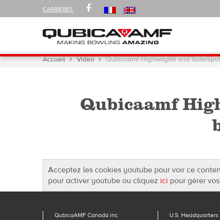
FOLLOW
FACEBOOK
CARRIÈRES
US
ON
Navigation
Vous
Accueil
Video
Qubicaamf Highway66 and SuiteSpot 
êtes
ici :
Qubicaamf High
Acceptez les cookies youtube pour voir ce conte
pour activer youtube ou cliquez
ici
pour gérer vos
QubicaAMF Canada inc
U.S. Headquarters