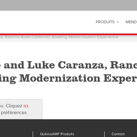
PRODUITS
MEND
, Rancho Bowl California, Bowling Modernization Experience
and Luke Caranza, Ranc
ing Modernization Exper
nu. Cliquez
ici
 préférences
QubicaAMF Produits
Contact