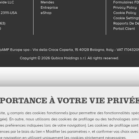
wide LLC
Mendes
Formulaires F
Entreprise
Privacy Policy
 23111-USA
eShop
Cookie Policy
Cookie Setting
63)
Rapports De D
0
Portail Client
aAMF Europe spa - Via della Croce Coperta, 15 40128 Bologna, Italy - VAT IT04320
Copyright © 2026 Qubica Holdings s.r.l. All rights reserved.
PORTANCE À VOTRE VIE PRIVÉ
site, y compris des cookies fonctionnels (pour permettre des fonctionnalités spéc
e). En outre, nous utilisons des cookies de profilage ou des technologies simil
es préférences indiquées lors de votre navigation). Les cookies de profilage sont
ences par le biais du lien « Modifier les paramètres », et confirmer vos choix avec
e navigation en utilisant uniquement les cookies strictement nécessaires.