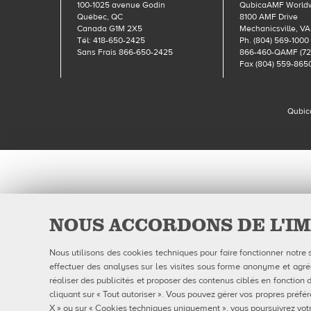
100-1025 avenue Godin
QubicaAMF World
Québec, QC
8100 AMF Drive
Canada G1M 2X5
Mechanicsville, VA
Tél: 418-650-2425
Ph. (804) 569-1000
Sans Frais 866-650-2425
866-460-QAMF (72
Fax (804) 559-865
Qubic
NOUS ACCORDONS DE L'IM
Nous utilisons des cookies techniques pour faire fonctionner notre 
effectuer des analyses sur les visites sous forme anonyme et agrégé
réaliser des publicités et proposer des contenus ciblés en fonction d
cliquant sur « Tout autoriser ». Vous pouvez gérer vos propres préfér
X » ou sur « Cookies techniques uniquement », vous poursuivrez votr