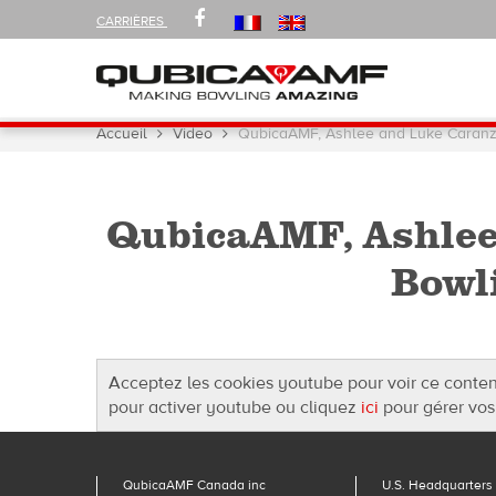
FOLLOW
FACEBOOK
CARRIÈRES
US
ON
Navigation
Vous
Accueil
Video
QubicaAMF, Ashlee and Luke Caranza
êtes
ici :
QubicaAMF, Ashlee 
Bowl
Acceptez les cookies youtube pour voir ce conte
pour activer youtube ou cliquez
ici
pour gérer vos
QubicaAMF Canada inc
U.S. Headquarters