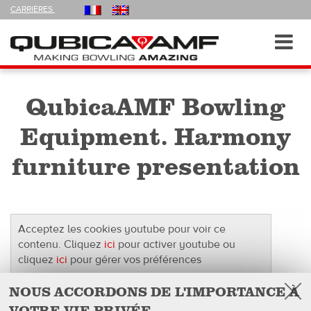
FOLLOW
CARRIÈRES
US
ON
Navigation
Toggl
navig
QubicaAMF Bowling
Equipment. Harmony
furniture presentation
Acceptez les cookies youtube pour voir ce
contenu. Cliquez
ici
pour activer youtube ou
cliquez
ici
pour gérer vos préférences
NOUS ACCORDONS DE L'IMPORTANCE À
VOTRE VIE PRIVÉE
Facebook