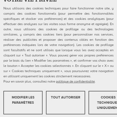
Follow Us on
Nous utilisons des cookies techniques pour faire fonctionner notre site, y
compris des cookies fonctionnels (pour permettre des fonctionnalités
QubicaAMF Canada inc
U.S. Headquarters
spécifiques et stocker vos préférences) et des cookies analytiques (pour
100-1025 avenue Godin
QubicaAMF Worldwide LLC
effectuer des analyses sur les visites sous forme anonyme et agrégée). En
Québec, QC
8100 AMF Drive
outre, nous utilisons des cookies de profilage ou des technologies
Canada G1M 2X5
Mechanicsville, VA 23111-USA
Tél: 418-650-2425
Ph. (804) 569-1000
similaires, y compris des cookies tiers (pour personnaliser nos services,
Sans Frais 866-650-2425
866-460-QAMF (7263)
réaliser des publicités et proposer des contenus ciblés en fonction des
Fax (804) 559-8650
préférences indiquées lors de votre navigation). Les cookies de profilage
sont facultatifs et ne sont utilisés que lorsque vous les avez acceptés en
QubicaAMF Produits
Contact
cliquant sur « Tout autoriser ». Vous pouvez gérer vos propres préférences
Mendes
Formulaires FDS
par le biais du lien « Modifier les paramètres », et confirmer vos choix avec
Entreprise
Privacy Policy
le bouton « Accepter les cookies sélectionnés ». En cliquant sur le « X » ou
eShop
Cookie Policy
Cookie Settings
sur « Cookies techniques uniquement », vous poursuivrez votre navigation
Rapports De Dénonciation
en utilisant uniquement les cookies strictement nécessaires.
Portail Client
Pour en savoir plus, consultez notre
politique de confidentialité
.
MODIFIER LES
TOUT AUTORISER
COOKIES
QubicaAMF Europe spa - Via della Croce Coperta, 15 40128 Bologna, Italy - VAT
COOKIES TECHNIQUES
PARAMÈTRES
TECHNIQUE
IT04320910377
UNIQUEME
Ces cookies sont strictement nécessaires pour que le site web fonctionne ou
Copyright © 2026 Qubica Holdings s.r.l. All rights reserved.
pour que vous puissiez utiliser les services demandés.