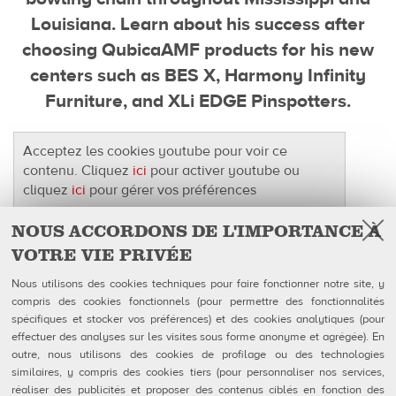
Louisiana. Learn about his success after
choosing QubicaAMF products for his new
centers such as BES X, Harmony Infinity
Furniture, and XLi EDGE Pinspotters.
Acceptez les cookies youtube pour voir ce
contenu. Cliquez
ici
pour activer youtube ou
cliquez
ici
pour gérer vos préférences
NOUS ACCORDONS DE L'IMPORTANCE À
VOTRE VIE PRIVÉE
Facebook
Follow Us on
Nous utilisons des cookies techniques pour faire fonctionner notre site, y
compris des cookies fonctionnels (pour permettre des fonctionnalités
QubicaAMF Canada inc
U.S. Headquarters
spécifiques et stocker vos préférences) et des cookies analytiques (pour
100-1025 avenue Godin
QubicaAMF Worldwide LLC
effectuer des analyses sur les visites sous forme anonyme et agrégée). En
Québec, QC
8100 AMF Drive
outre, nous utilisons des cookies de profilage ou des technologies
Canada G1M 2X5
Mechanicsville, VA 23111-USA
Tél: 418-650-2425
Ph. (804) 569-1000
similaires, y compris des cookies tiers (pour personnaliser nos services,
Sans Frais 866-650-2425
866-460-QAMF (7263)
réaliser des publicités et proposer des contenus ciblés en fonction des