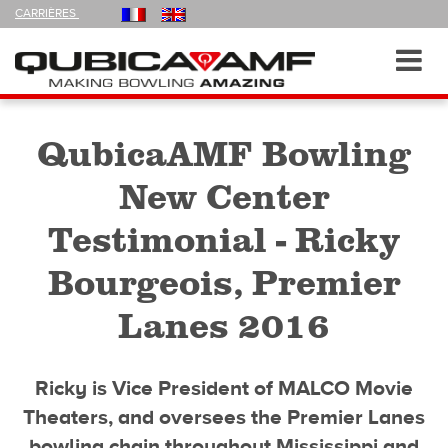
FOLLOW
CARRIÈRES
US
ON
Navigation
Toggl
navig
QubicaAMF Bowling
New Center
Testimonial - Ricky
Bourgeois, Premier
Lanes 2016
Ricky is Vice President of MALCO Movie
Theaters, and oversees the Premier Lanes
bowling chain throughout Mississippi and