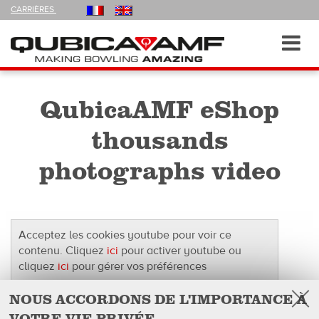
FOLLOW
CARRIÈRES
US
ON
Navigation
Toggl
navig
QubicaAMF eShop
thousands
photographs video
Acceptez les cookies youtube pour voir ce
contenu. Cliquez
ici
pour activer youtube ou
cliquez
ici
pour gérer vos préférences
NOUS ACCORDONS DE L'IMPORTANCE À
VOTRE VIE PRIVÉE
Facebook