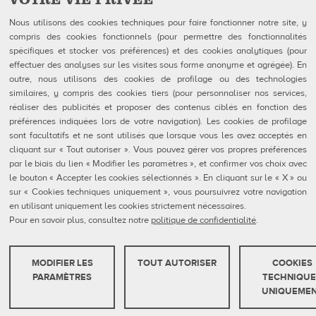
Follow Us on
Nous utilisons des cookies techniques pour faire fonctionner notre site, y
compris des cookies fonctionnels (pour permettre des fonctionnalités
QubicaAMF Canada inc
U.S. Headquarters
spécifiques et stocker vos préférences) et des cookies analytiques (pour
100-1025 avenue Godin
QubicaAMF Worldwide LLC
effectuer des analyses sur les visites sous forme anonyme et agrégée). En
Québec, QC
8100 AMF Drive
outre, nous utilisons des cookies de profilage ou des technologies
Canada G1M 2X5
Mechanicsville, VA 23111-USA
Tél: 418-650-2425
Ph. (804) 569-1000
similaires, y compris des cookies tiers (pour personnaliser nos services,
Sans Frais 866-650-2425
866-460-QAMF (7263)
réaliser des publicités et proposer des contenus ciblés en fonction des
Fax (804) 559-8650
préférences indiquées lors de votre navigation). Les cookies de profilage
sont facultatifs et ne sont utilisés que lorsque vous les avez acceptés en
QubicaAMF Produits
Contact
cliquant sur « Tout autoriser ». Vous pouvez gérer vos propres préférences
Mendes
Formulaires FDS
par le biais du lien « Modifier les paramètres », et confirmer vos choix avec
Entreprise
Privacy Policy
le bouton « Accepter les cookies sélectionnés ». En cliquant sur le « X » ou
eShop
Cookie Policy
Cookie Settings
sur « Cookies techniques uniquement », vous poursuivrez votre navigation
Rapports De Dénonciation
en utilisant uniquement les cookies strictement nécessaires.
Portail Client
Pour en savoir plus, consultez notre
politique de confidentialité
.
MODIFIER LES
TOUT AUTORISER
COOKIES
QubicaAMF Europe spa - Via della Croce Coperta, 15 40128 Bologna, Italy - VAT
COOKIES TECHNIQUES
PARAMÈTRES
TECHNIQUE
IT04320910377
UNIQUEME
Ces cookies sont strictement nécessaires pour que le site web fonctionne ou
Copyright © 2026 Qubica Holdings s.r.l. All rights reserved.
pour que vous puissiez utiliser les services demandés.