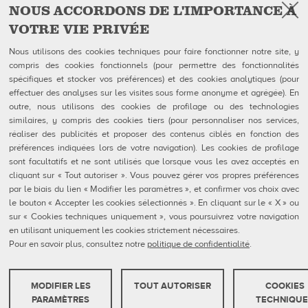
NOUS ACCORDONS DE L'IMPORTANCE À
VOTRE VIE PRIVÉE
Facebook
Follow Us on
Nous utilisons des cookies techniques pour faire fonctionner notre site, y
compris des cookies fonctionnels (pour permettre des fonctionnalités
QubicaAMF Canada inc
U.S. Headquarters
spécifiques et stocker vos préférences) et des cookies analytiques (pour
100-1025 avenue Godin
QubicaAMF Worldwide LLC
effectuer des analyses sur les visites sous forme anonyme et agrégée). En
Québec, QC
8100 AMF Drive
outre, nous utilisons des cookies de profilage ou des technologies
Canada G1M 2X5
Mechanicsville, VA 23111-USA
Tél: 418-650-2425
Ph. (804) 569-1000
similaires, y compris des cookies tiers (pour personnaliser nos services,
Sans Frais 866-650-2425
866-460-QAMF (7263)
réaliser des publicités et proposer des contenus ciblés en fonction des
Fax (804) 559-8650
préférences indiquées lors de votre navigation). Les cookies de profilage
sont facultatifs et ne sont utilisés que lorsque vous les avez acceptés en
QubicaAMF Produits
Contact
cliquant sur « Tout autoriser ». Vous pouvez gérer vos propres préférences
Mendes
Formulaires FDS
par le biais du lien « Modifier les paramètres », et confirmer vos choix avec
Entreprise
Privacy Policy
le bouton « Accepter les cookies sélectionnés ». En cliquant sur le « X » ou
eShop
Cookie Policy
Cookie Settings
sur « Cookies techniques uniquement », vous poursuivrez votre navigation
Rapports De Dénonciation
en utilisant uniquement les cookies strictement nécessaires.
Portail Client
Pour en savoir plus, consultez notre
politique de confidentialité
.
MODIFIER LES
TOUT AUTORISER
COOKIES
QubicaAMF Europe spa - Via della Croce Coperta, 15 40128 Bologna, Italy - VAT
COOKIES TECHNIQUES
PARAMÈTRES
TECHNIQUE