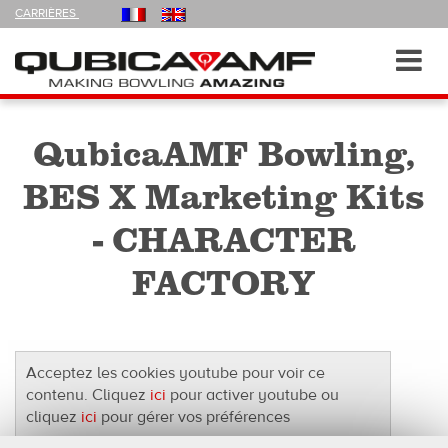
FOLLOW
CARRIÈRES
US
ON
Navigation
Toggl
navig
QubicaAMF Bowling,
BES X Marketing Kits
- CHARACTER
FACTORY
Acceptez les cookies youtube pour voir ce
contenu. Cliquez
ici
pour activer youtube ou
cliquez
ici
pour gérer vos préférences