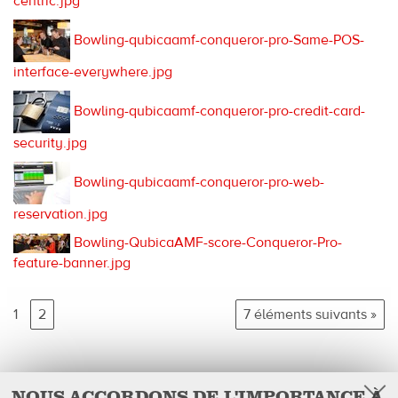
centric.jpg
Bowling-qubicaamf-conqueror-pro-Same-POS-
interface-everywhere.jpg
Bowling-qubicaamf-conqueror-pro-credit-card-
security.jpg
Bowling-qubicaamf-conqueror-pro-web-
reservation.jpg
Bowling-QubicaAMF-score-Conqueror-Pro-
feature-banner.jpg
1
2
7 éléments suivants »
NOUS ACCORDONS DE L'IMPORTANCE À