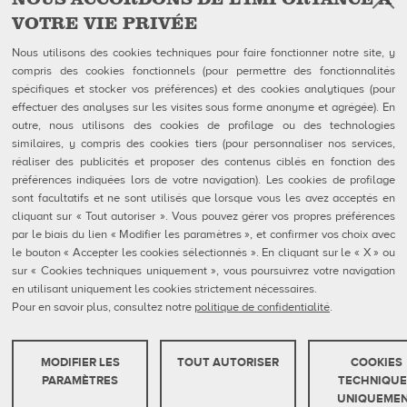
VOTRE VIE PRIVÉE
Facebook
Follow Us on
Nous utilisons des cookies techniques pour faire fonctionner notre site, y
compris des cookies fonctionnels (pour permettre des fonctionnalités
QubicaAMF Canada inc
U.S. Headquarters
spécifiques et stocker vos préférences) et des cookies analytiques (pour
100-1025 avenue Godin
QubicaAMF Worldwide LLC
effectuer des analyses sur les visites sous forme anonyme et agrégée). En
Québec, QC
8100 AMF Drive
outre, nous utilisons des cookies de profilage ou des technologies
Canada G1M 2X5
Mechanicsville, VA 23111-USA
Tél: 418-650-2425
Ph. (804) 569-1000
similaires, y compris des cookies tiers (pour personnaliser nos services,
Sans Frais 866-650-2425
866-460-QAMF (7263)
réaliser des publicités et proposer des contenus ciblés en fonction des
Fax (804) 559-8650
préférences indiquées lors de votre navigation). Les cookies de profilage
sont facultatifs et ne sont utilisés que lorsque vous les avez acceptés en
QubicaAMF Produits
Contact
cliquant sur « Tout autoriser ». Vous pouvez gérer vos propres préférences
Mendes
Formulaires FDS
par le biais du lien « Modifier les paramètres », et confirmer vos choix avec
Entreprise
Privacy Policy
eShop
Cookie Policy
le bouton « Accepter les cookies sélectionnés ». En cliquant sur le « X » ou
Cookie Settings
sur « Cookies techniques uniquement », vous poursuivrez votre navigation
Rapports De Dénonciation
en utilisant uniquement les cookies strictement nécessaires.
Portail Client
Pour en savoir plus, consultez notre
politique de confidentialité
.
MODIFIER LES
TOUT AUTORISER
COOKIES
QubicaAMF Europe spa - Via della Croce Coperta, 15 40128 Bologna, Italy - VAT
COOKIES TECHNIQUES
PARAMÈTRES
TECHNIQUE
IT04320910377
UNIQUEME