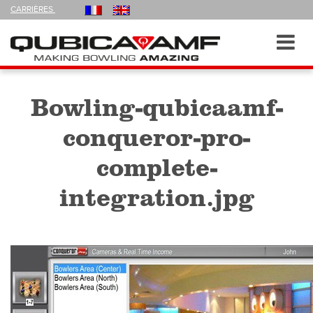
FOLLOW
CARRIÈRES
US
ON
Navigation
Toggl
navig
Bowling-qubicaamf-
conqueror-pro-
complete-
integration.jpg