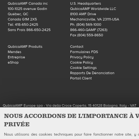
QubicaAMF Canada inc
U.S. Headquarters
taille
100-1025 avenue Godin
QubicaAMF Worldwide LLC
originale…
Québec, QC
8100 AMF Drive
Canada G1M 2X5
Mechanicsville, VA 23111-USA
Tél: 418-650-2425
Ph. (804) 569-1000
Sans Frais 866-650-2425
866-460-QAMF (7263)
Fax (804) 559-8650
QubicaAMF Produits
Contact
Mendes
Formulaires FDS
Entreprise
Privacy Policy
eShop
Cookie Policy
Cookie Settings
Rapports De Dénonciation
Portail Client
QubicaAMF Europe spa - Via della Croce Coperta, 15 40128 Bologna, Italy - VAT
IT04320910377
NOUS ACCORDONS DE L'IMPORTANCE À 
Copyright © 2026 Qubica Holdings s.r.l. All rights reserved.
PRIVÉE
Nous utilisons des cookies techniques pour faire fonctionner notre site, y